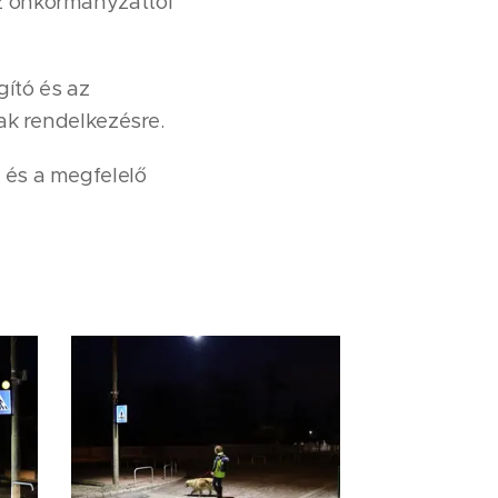
z önkormányzattól
gító és az
ak rendelkezésre.
 és a megfelelő