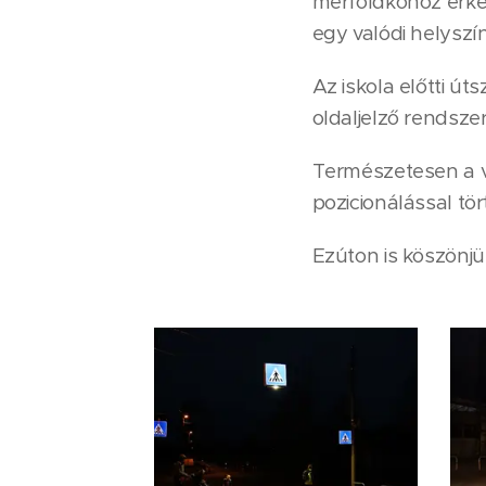
mérföldkőhöz érke
egy valódi helyszí
Az iskola előtti út
oldaljelző rendsze
Természetesen a v
pozicionálással tör
Ezúton is köszönj