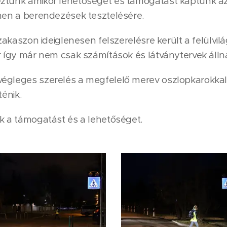
ztünk amikor lehetőséget és támogatást kaptunk a
nen a berendezések tesztelésére.
szakaszon ideiglenesen felszerelésre került a felülvilá
r így már nem csak számítások és látványtervek álln
égleges szerelés a megfelelő merev oszlopkarokkal
ténik.
ük a támogatást és a lehetőséget.