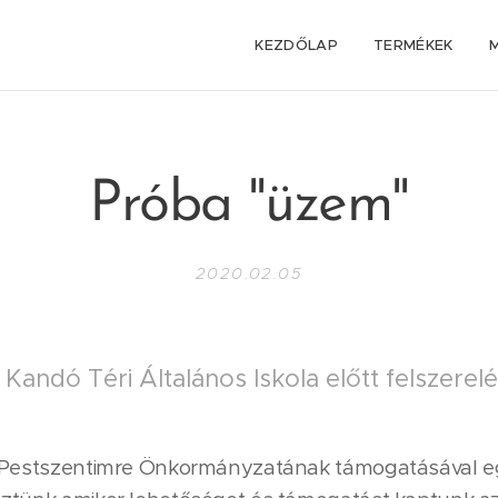
KEZDŐLAP
TERMÉKEK
Próba "üzem"
2020.02.05
i Kandó Téri Általános Iskola előtt felszerelé
-Pestszentimre Önkormányzatának támogatásával e