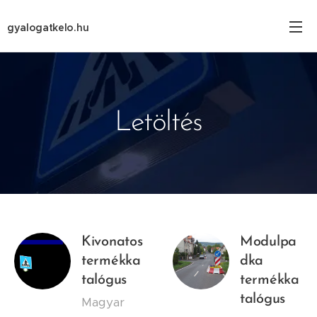
gyalogatkelo.hu
Letöltés
Kivonatos
Modulpa
termékka
dka
talógus
termékka
talógus
Magyar