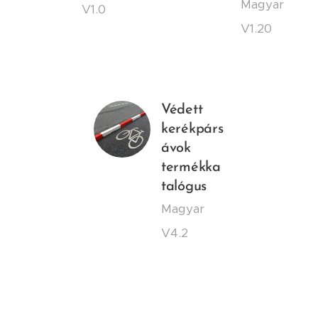
Magyar
V1.0
V1.20
Védett
kerékpárs
ávok
termékka
talógus
Magyar
V4.2